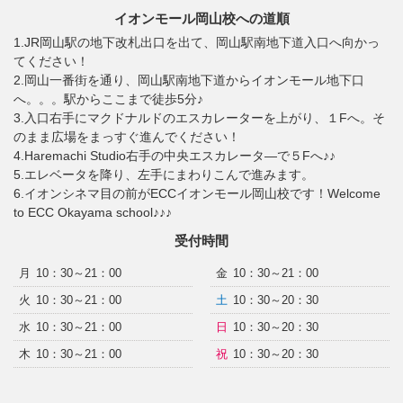
イオンモール岡山校への道順
1.JR岡山駅の地下改札出口を出て、岡山駅南地下道入口へ向かっ
てください！
2.岡山一番街を通り、岡山駅南地下道からイオンモール地下口
へ。。。駅からここまで徒歩5分♪
3.入口右手にマクドナルドのエスカレーターを上がり、１Fへ。そ
のまま広場をまっすぐ進んでください！
4.Haremachi Studio右手の中央エスカレータ―で５Fへ♪♪
5.エレベータを降り、左手にまわりこんで進みます。
6.イオンシネマ目の前がECCイオンモール岡山校です！Welcome
to ECC Okayama school♪♪♪
受付時間
月
10：30～21：00
金
10：30～21：00
火
10：30～21：00
土
10：30～20：30
水
10：30～21：00
日
10：30～20：30
木
10：30～21：00
祝
10：30～20：30