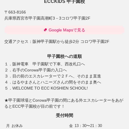
ECCKIDS 甲子園校
〒663-8166
兵庫県西宮市甲子園高潮町3－3コロワ甲子園2F
Google Mapsで見る
交通アクセス：
阪神甲子園駅から徒歩2分 コロワ甲子園2F
甲子園校への道順
１．阪神電車 甲子園駅で下車、西改札口へ
２．右手のCorowa甲子園の入口へ
３．目の前のエスカレーターで２Ｆへ、そのまま直進
４．はるやまさんとハニーズさんの間をそのまま奥へ
５．WELCOME TO ECC KOSHIEN SCHOOL!
★甲子園球場とCorowa甲子園の間にある外エスカレーターをあが
るとECC甲子園校が目の前です！
受付時間
月
お休み
金
13：30〜21：30