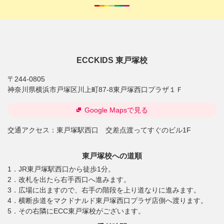
ECCKIDS 東戸塚校
〒244-0805
神奈川県横浜市戸塚区川上町87-8東戸塚西口プラザ１Ｆ
Google Mapsで見る
交通アクセス：
東戸塚駅西口 交差点渡ってすぐのビル1F
東戸塚校への道順
1．JR東戸塚駅西口から徒歩1分。
2．改札を出たら右手西口へ進みます。
3．広場に出ますので、右手の階段を上り道なりに進みます。
4．横断歩道をマクドナルド東戸塚西口プラザ店側へ渡ります。
5．その右隣にECC東戸塚校がございます。