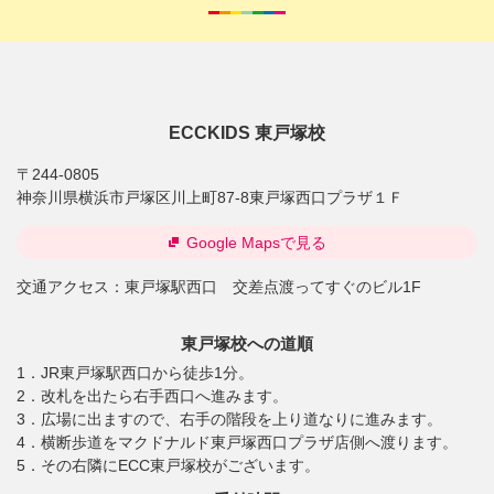
ECCKIDS 東戸塚校
〒244-0805
神奈川県横浜市戸塚区川上町87-8東戸塚西口プラザ１Ｆ
Google Mapsで見る
交通アクセス：
東戸塚駅西口 交差点渡ってすぐのビル1F
東戸塚校への道順
1．JR東戸塚駅西口から徒歩1分。
2．改札を出たら右手西口へ進みます。
3．広場に出ますので、右手の階段を上り道なりに進みます。
4．横断歩道をマクドナルド東戸塚西口プラザ店側へ渡ります。
5．その右隣にECC東戸塚校がございます。