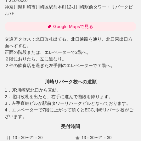
〒210-0007
神奈川県川崎市川崎区駅前本町12-1川崎駅前タワー・リバークビ
ル7F
Google Mapsで見る
交通アクセス：
北口改札出て右、北口通路を通り、北口東出口方
面へすすむ。
正面の階段または、エレベーターで2階へ。
２階におりたら、左に道なり。
２件の飲食店を過ぎた左手側のエレベーターで７階へ。
川崎リバーク校への道順
1．JR川崎駅北口から直結。
2．北口改札を出たら、右手に進んで階段を降ります。
3．左手直結ビルが駅前タワーリバークビルとなっております。
4．エレベーターで7階に上がって頂くとECC川崎リバーク校がご
ざいます。
受付時間
月
13：30〜21：30
金
13：30〜21：30