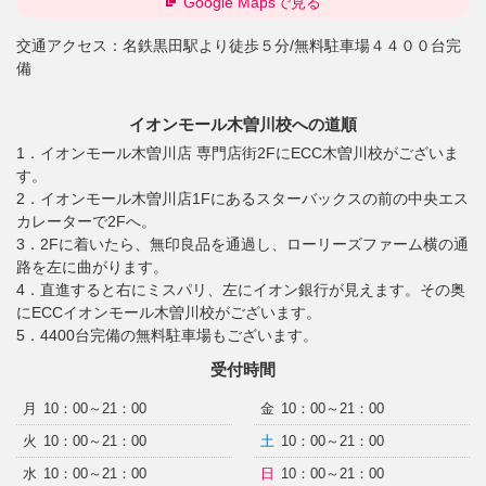
Google Mapsで見る
交通アクセス：
名鉄黒田駅より徒歩５分/無料駐車場４４００台完
備
イオンモール木曽川校への道順
1．イオンモール木曽川店 専門店街2FにECC木曽川校がございま
す。
2．イオンモール木曽川店1Fにあるスターバックスの前の中央エス
カレーターで2Fへ。
3．2Fに着いたら、無印良品を通過し、ローリーズファーム横の通
路を左に曲がります。
4．直進すると右にミスパリ、左にイオン銀行が見えます。その奥
にECCイオンモール木曽川校がございます。
5．4400台完備の無料駐車場もございます。
受付時間
月
10：00～21：00
金
10：00～21：00
火
10：00～21：00
土
10：00～21：00
水
10：00～21：00
日
10：00～21：00