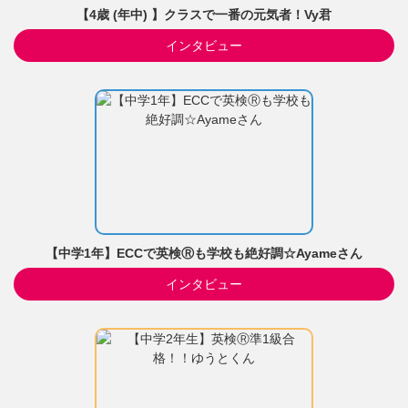
【4歳 (年中) 】クラスで一番の元気者！Vy君
インタビュー
【中学1年】ECCで英検Ⓡも学校も絶好調☆Ayameさん
インタビュー