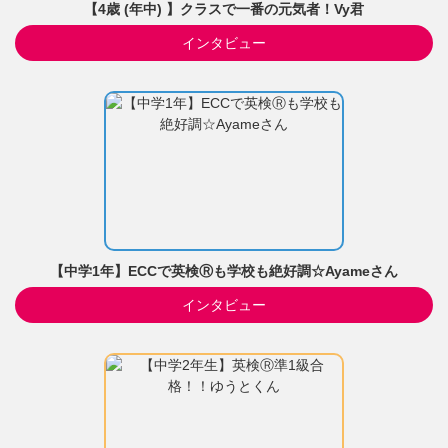
【4歳 (年中) 】クラスで一番の元気者！Vy君
インタビュー
【中学1年】ECCで英検Ⓡも学校も絶好調☆Ayameさん
インタビュー