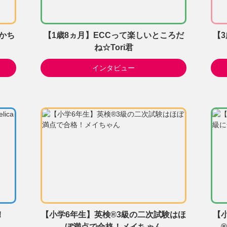
かち
【1歳8ヵ月】ECCって楽しいところだ
【
ね☆Tori君
インタビュー
！
【小学6年生】英検®3級の二次試験はほ
【
ぼ満点で合格！メイちゃん