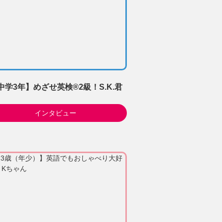
中学3年】めざせ英検®2級！S.K.君
インタビュー