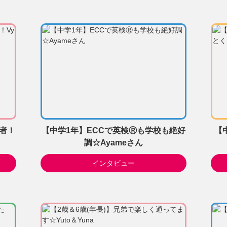
気者！
【中学1年】ECCで英検Ⓡも学校も絶好
【
調☆Ayameさん
インタビュー