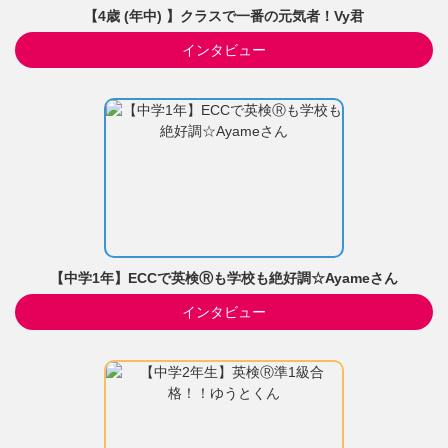
【4歳 (年中) 】クラスで一番の元気者！Vy君
インタビュー
【中学1年】ECCで英検Ⓡも学校も絶好調☆Ayameさん
インタビュー