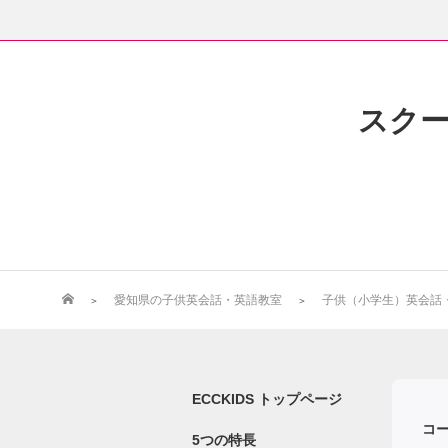
スク
愛知県の子供英会話・英語教室
子供（小学生）英会話・英
ECCKIDS トップページ
コ
5つの特長