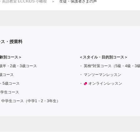
語教室 ECCKIDS 小幡校
生徒・保護者さまの声
ース・授業料
齢別コース＞
＜スタイル・目的別コース＞
®
歳半・2歳・3歳コース
英検
対策コース（5級・4級・3
歳コース
マンツーマンレッスン
・5歳コース
オンラインレッスン
小学生コース
中学生コース（中学1・2・3年生）