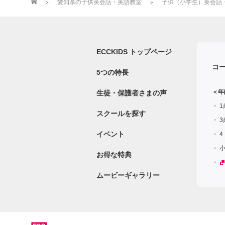
愛知県の子供英会話・英語教室
子供（小学生）英会話・英
ECCKIDS トップページ
コ
5つの特長
＜年
生徒・保護者さまの声
1
スクールを探す
3
イベント
4
お得な特典
ムービーギャラリー