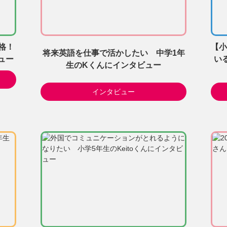
格！
【小
将来英語を仕事で活かしたい 中学1年
ュー
い
生のKくんにインタビュー
インタビュー