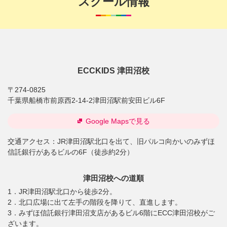
スクール情報
ECCKIDS 津田沼校
〒274-0825
千葉県船橋市前原西2-14-2津田沼駅前安田ビル6F
Google Mapsで見る
交通アクセス：
JR津田沼駅北口を出て、旧パルコ向かいのみずほ
信託銀行があるビルの6F（徒歩約2分）
津田沼校への道順
1．JR津田沼駅北口から徒歩2分。
2．北口広場に出て左手の階段を降りて、直進します。
3．みずほ信託銀行津田沼支店があるビル6階にECC津田沼校がご
ざいます。