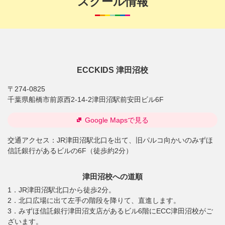
スクール情報
ECCKIDS 津田沼校
〒274-0825
千葉県船橋市前原西2-14-2津田沼駅前安田ビル6F
Google Mapsで見る
交通アクセス：
JR津田沼駅北口を出て、旧パルコ向かいのみずほ
信託銀行があるビルの6F（徒歩約2分）
津田沼校への道順
1．JR津田沼駅北口から徒歩2分。
2．北口広場に出て左手の階段を降りて、直進します。
3．みずほ信託銀行津田沼支店があるビル6階にECC津田沼校がご
ざいます。