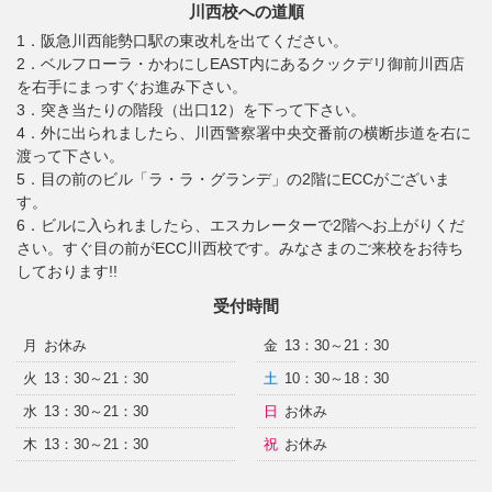
川西校への道順
1．阪急川西能勢口駅の東改札を出てください。
2．ベルフローラ・かわにしEAST内にあるクックデリ御前川西店
を右手にまっすぐお進み下さい。
3．突き当たりの階段（出口12）を下って下さい。
4．外に出られましたら、川西警察署中央交番前の横断歩道を右に
渡って下さい。
5．目の前のビル「ラ・ラ・グランデ」の2階にECCがございま
す。
6．ビルに入られましたら、エスカレーターで2階へお上がりくだ
さい。すぐ目の前がECC川西校です。みなさまのご来校をお待ち
しております!!
受付時間
月
お休み
金
13：30～21：30
火
13：30～21：30
土
10：30～18：30
水
13：30～21：30
日
お休み
木
13：30～21：30
祝
お休み