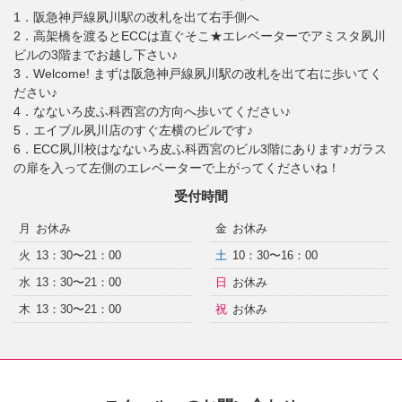
1．阪急神戸線夙川駅の改札を出て右手側へ
2．高架橋を渡るとECCは直ぐそこ★エレベーターでアミスタ夙川
ビルの3階までお越し下さい♪
3．Welcome! まずは阪急神戸線夙川駅の改札を出て右に歩いてく
ださい♪
4．なないろ皮ふ科西宮の方向へ歩いてください♪
5．エイブル夙川店のすぐ左横のビルです♪
6．ECC夙川校はなないろ皮ふ科西宮のビル3階にあります♪ガラス
の扉を入って左側のエレベーターで上がってくださいね！
受付時間
月
お休み
金
お休み
火
13：30〜21：00
土
10：30〜16：00
水
13：30〜21：00
日
お休み
木
13：30〜21：00
祝
お休み