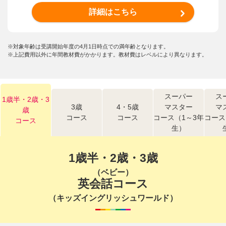
詳細はこちら
※対象年齢は受講開始年度の4月1日時点での満年齢となります。
※上記費用以外に年間教材費がかかります。教材費はレベルにより異なります。
スーパー
ス
1歳半・2歳・3
3歳
4・5歳
マスター
マ
歳
コース
コース
コース（1～3年
コース
コース
生）
1歳半・2歳・3歳
（ベビー）
英会話コース
（キッズイングリッシュワールド）