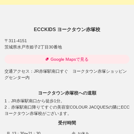
ECCKIDS ヨークタウン赤塚校
〒311-4151
茨城県水戸市姫子2丁目30番地
Google Mapsで見る
交通アクセス：
JR赤塚駅南口すぐ ヨークタウン赤塚ショッピン
グセンター内
ヨークタウン赤塚校への道順
1．JR赤塚駅南口から徒歩1分。
2．赤塚駅南口降りてすぐの美容室COLOUR JACQUESの隣にECC
ヨークタウン赤塚校がございます。
受付時間
月
13：30〜21：30
金
お休み