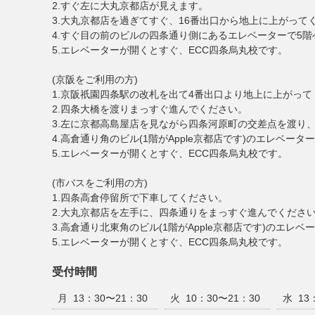
2.すぐ左に大丸京都店が見えます。
3.大丸京都店を過ぎてすぐ、16番出口から地上に上がって
4.すぐ目の前のビルの四条通り側にあるエレベーターで5階
5.エレベーターが開くとすぐ、ECC四条烏丸校です。
(京阪をご利用の方)
1.京阪祇園四条駅の改札を出て4番出口より地上に上がって
2.四条大橋を渡りまっすぐ進んでください。
3.左に京都高島屋店を見ながら四条河原町の交差点を渡り
4.高倉通り角のビル(1階がApple京都店です)のエレベータ
5.エレベーターが開くとすぐ、ECC四条烏丸校です。
(市バスをご利用の方)
1.四条高倉停留所で下車してください。
2.大丸京都店を左手に、四条通りをまっすぐ進んでくださ
3.高倉通り北東角のビル(1階がApple京都店です)のエレベ
5.エレベーターが開くとすぐ、ECC四条烏丸校です。
受付時間
月
13：30〜21：30
火
10：30〜21：30
水
13