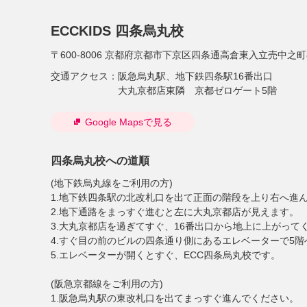
ECCKIDS 四条烏丸校
〒600-8006
京都府京都市下京区四条通高倉東入立売中之町8
交通アクセス：
阪急烏丸駅、地下鉄四条駅16番出口
大丸京都店東隣 京都ゼロゲート5階
Google Mapsで見る
四条烏丸校への道順
(地下鉄烏丸線をご利用の方)
1.地下鉄四条駅の北改札口を出て正面の階段を上り右へ進
2.地下通路をまっすぐ進むと左に大丸京都店が見えます。
3.大丸京都店を過ぎてすぐ、16番出口から地上に上がって
4.すぐ目の前のビルの四条通り側にあるエレベーターで5階
5.エレベーターが開くとすぐ、ECC四条烏丸校です。
(阪急京都線をご利用の方)
1.阪急烏丸駅の東改札口を出てまっすぐ進んでください。