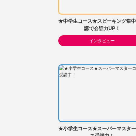
★中学生コース★スピーキング集中
講で会話力UP！
インタビュー
★小学生コース★スーパーマスター
ス受講中！