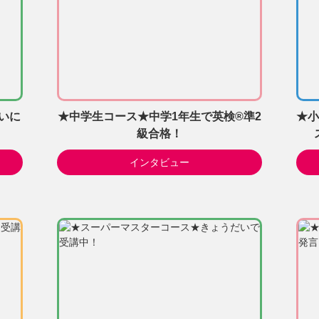
いに
★中学生コース★中学1年生で英検®準2
★小
級合格！
インタビュー