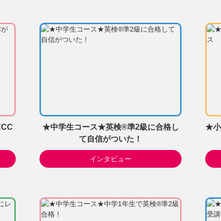
CC
★中学生コース★英検®準2級に合格し
★小
て自信がついた！
インタビュー