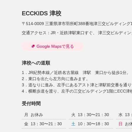
ECCKIDS 津校
〒514-0009
三重県津市羽所町388番地津三交ビルディング1
交通アクセス：
JR・近鉄津駅東口すぐ、 津三交ビルディン
Google Mapsで見る
津校への道順
1．JR紀勢本線／近鉄名古屋線 津駅 東口から徒歩1分。
2．東口を出たら左方向に進みます。
3．道なりに進み、左手にあるアスト津と津駅前交番を通
4．横断歩道を渡り、左手の三交ビルディング1階にECC津
受付時間
月
お休み
火
13：30〜21：30
水
13
金
13：30〜21：30
土
10：30〜18：30
日
お