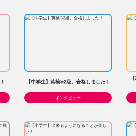
【
！
【中学生】英検®2級、合格しました！
インタビュー