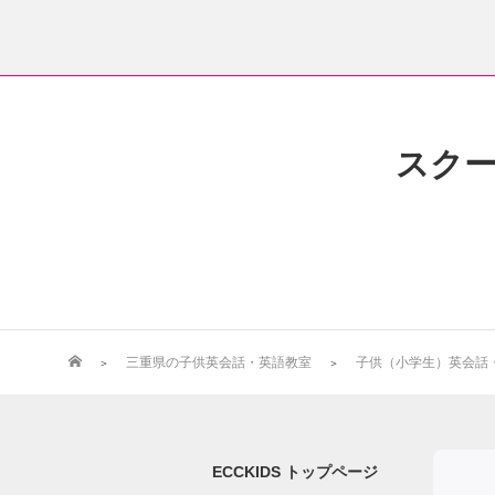
スク
三重県の子供英会話・英語教室
子供（小学生）英会話・英
ECCKIDS トップページ