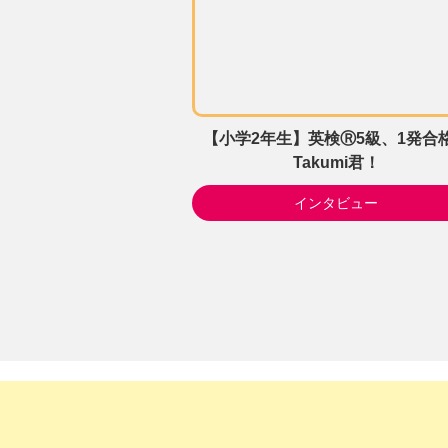
【小学2年生】英検Ⓡ5級、1発合
Takumi君！
インタビュー