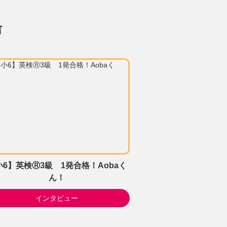
声
小6】英検Ⓡ3級 1発合格！Aobaく
ん！
インタビュー