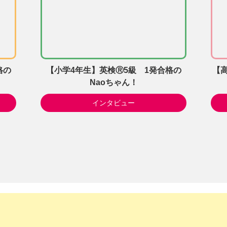
格の
【小学4年生】英検Ⓡ5級 1発合格の
【高
Naoちゃん！
インタビュー