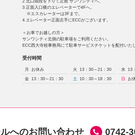
2.北口階段を下りて正面 サンワシティへ。
3.正面入口横のエレベーターで4Fへ。
※エスカレーターは3Fまで。
4.エレベーター正面左手にECCがございます。
＜お車でお越しの方＞
サンワシティ北側の駐車場をご利用ください。
ECC西大寺校事務局にて駐車サービスチケットを配付いた
受付時間
月
お休み
火
13：30～21：30
水
13
金
13：30～21：30
土
10：30～18：30
日
お
ールへのお問い合わせ
0742-3