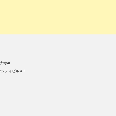
大寺4F
ワシティビル４Ｆ