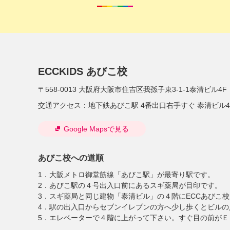
ECCKIDS あびこ校
〒558-0013
大阪府大阪市住吉区我孫子東3-1-1泰清ビル4F
交通アクセス：
地下鉄あびこ駅 4番出口右手すぐ 泰清ビル4
Google Mapsで見る
あびこ校への道順
1．大阪メトロ御堂筋線「あびこ駅」が最寄り駅です。
2．あびこ駅の４号出入口前にあるスギ薬局が目印です。
3．スギ薬局と同じ建物「泰清ビル」の４階にECCあびこ
4．駅の出入口からセブンイレブンの方へ少し歩くとビルの
5．エレベーターで４階に上がって下さい。すぐ目の前がＥ