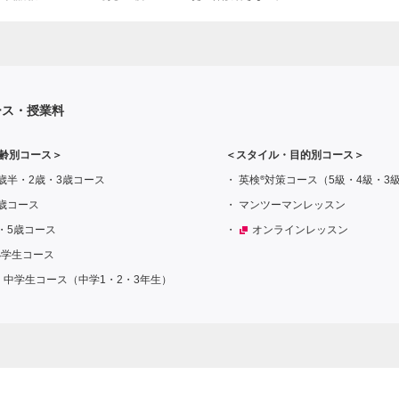
ース・授業料
齢別コース＞
＜スタイル・目的別コース＞
®
歳半・2歳・3歳コース
英検
対策コース（5級・4級・3
歳コース
マンツーマンレッスン
・5歳コース
オンラインレッスン
小学生コース
中学生コース（中学1・2・3年生）