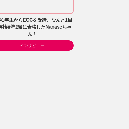
学1年生からECCを受講。なんと1回
英検®準2級に合格したNanaseちゃ
ん！
インタビュー