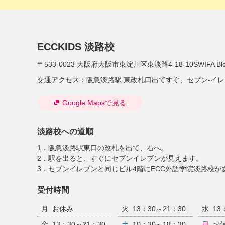
ECCKIDS 淡路校
〒533-0023
大阪府大阪市東淀川区東淡路4-18-10SWIFA Bldg
交通アクセス：
阪急淡路駅 東改札口出てすぐ、セブン-イ
Google Mapsで見る
淡路校への道順
1．阪急淡路駅東口の改札を出て、右へ。
2．駅を出ると、すぐにセブンイレブンが見えます。
3．セブンイレブンと同じビル4階にECC外語学院淡路校が
受付時間
月
お休み
火
13：30～21：30
水
13
金
13：30～21：30
土
10：30～18：30
日
お