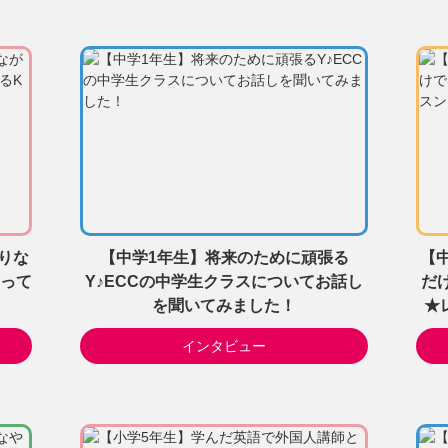
りな
【中学1年生】将来のために頑張る
【
って
Y♪ECCの中学生クラスについてお話し
だ
を聞いてみました！
★
インタビュー