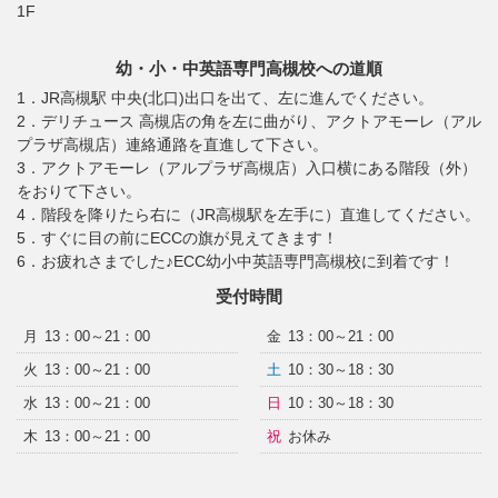
1F
幼・小・中英語専門高槻校への道順
1．JR高槻駅 中央(北口)出口を出て、左に進んでください。
2．デリチュース 高槻店の角を左に曲がり、アクトアモーレ（アル
プラザ高槻店）連絡通路を直進して下さい。
3．アクトアモーレ（アルプラザ高槻店）入口横にある階段（外）
をおりて下さい。
4．階段を降りたら右に（JR高槻駅を左手に）直進してください。
5．すぐに目の前にECCの旗が見えてきます！
6．お疲れさまでした♪ECC幼小中英語専門高槻校に到着です！
受付時間
月
13：00～21：00
金
13：00～21：00
火
13：00～21：00
土
10：30～18：30
水
13：00～21：00
日
10：30～18：30
木
13：00～21：00
祝
お休み