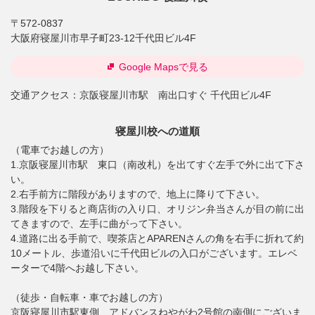
〒572-0837
大阪府寝屋川市早子町23-12千代田ビル4F
Google Mapsで見る
交通アクセス：
京阪寝屋川市駅 南出口すぐ 千代田ビル4F
寝屋川校への道順
（電車でお越しの方）
1.京阪寝屋川市駅 東口（南改札）を出てすぐ左手で外に出て下さ
い。
2.右手前方に階段がありますので、地上に降りて下さい。
3.階段を下りると商店街の入り口、オリジン弁当さんが目の前に出
てきますので、左手に曲がって下さい。
4.道路に出る手前で、喫茶店とAPARENさんの角を右手に折れて約
10メートル、歩道沿いに千代田ビルの入口がございます。エレベ
ーターで4階へお越し下さい。
（徒歩・自転車・車でお越しの方）
京阪寝屋川市駅東側、アドバンスねやがわ2号館の南側にございま