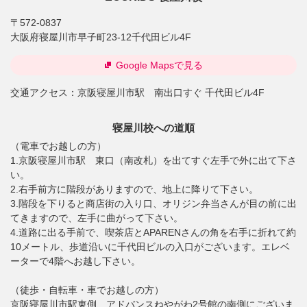
〒572-0837
大阪府寝屋川市早子町23-12千代田ビル4F
Google Mapsで見る
交通アクセス：
京阪寝屋川市駅 南出口すぐ 千代田ビル4F
寝屋川校への道順
（電車でお越しの方）
1.京阪寝屋川市駅 東口（南改札）を出てすぐ左手で外に出て下さ
い。
2.右手前方に階段がありますので、地上に降りて下さい。
3.階段を下りると商店街の入り口、オリジン弁当さんが目の前に出
てきますので、左手に曲がって下さい。
4.道路に出る手前で、喫茶店とAPARENさんの角を右手に折れて約
10メートル、歩道沿いに千代田ビルの入口がございます。エレベ
ーターで4階へお越し下さい。
（徒歩・自転車・車でお越しの方）
京阪寝屋川市駅東側、アドバンスねやがわ2号館の南側にございま