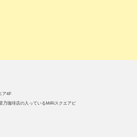
エア4F
星乃珈琲店の入っているMiRiスクエアビ