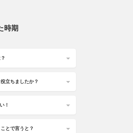
した時期
は？
に役立ちましたか？
い！
とことで言うと？