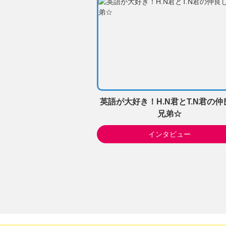
英語が大好き！H.N君とT.N君の仲
兄弟☆
インタビュー