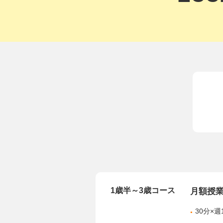
1歳半～3歳コース
月額授
30分×週