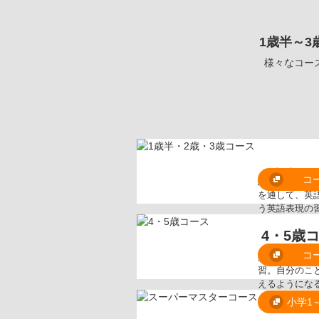
1歳半～
様々なコー
1歳半・
コ
約40曲のマザ
を通して、英
う英語表現の習得を
の環境の中で、
4・5歳
す。
コ
身近な5つの場
習。自分のこ
えるようにな
文字のアルフ
小学1
声指導）を開