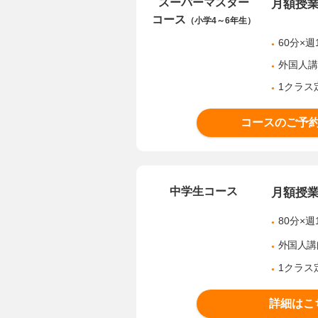
スーパーマスター
月額授
コース
（小学4～6年生）
60分×週
外国人
1クラス
コースのご予
中学生コース
月額授
80分×週
外国人講
1クラス
詳細はこ