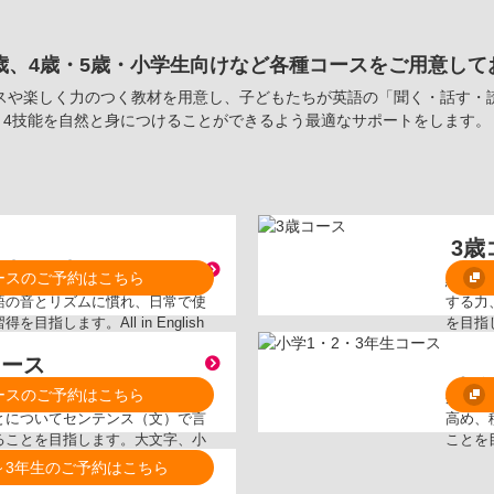
3歳、4歳・5歳・小学生向けなど各種コースをご用意して
スや楽しく力のつく教材を用意し、子どもたちが英語の「聞く・話す・
4技能を自然と身につけることができるよう最適なサポートをします。
3歳
2歳・3歳コース
ースのご予約はこちら
ーグースやECC オリジナルソング
絵本の
語の音とリズムに慣れ、日常で使
する力
目指します。All in English
を目指
年間200語以上の単語を学びま
のアル
コース
小
ースのご予約はこちら
面をテーマに、年間40文を学
外国人
とについてセンテンス（文）で言
高め、
ることを目指します。大文字、小
ことを
ァベットとフォニックス学習（音
～3年生のご予約はこちら
始します。