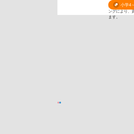
スーパー
小学4
外国人講師と
ングにより、
ます。