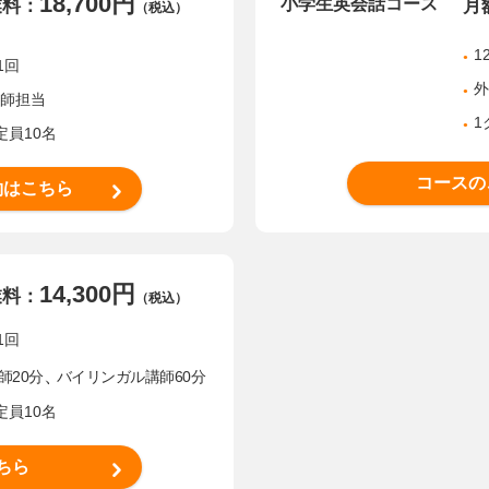
18,700円
小学生英会話コース
業料：
月
（税込）
1
1回
外
講師担当
1
定員10名
コースの
約はこちら
14,300円
業料：
（税込）
1回
、
師20分
バイリンガル講師60分
定員10名
ちら