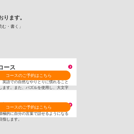
おります。
読む・書く」
コース
コースのご予約はこちら
読み聞かせを通して、聞いて内容を推測
、英語での自然なやりとりに慣れること
します。また、パズルを使用し、大文字
ファベットの認識を始めます。
学生コース
コースのご予約はこちら
講師によるレッスンで、聞く・話す力を
積極的に自分の言葉で話せるようになる
目指します。