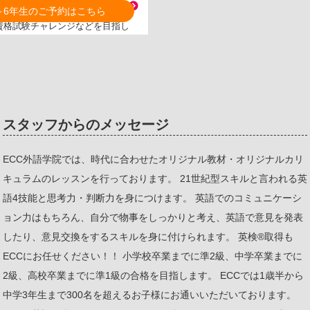
マスターコース
～6年生のご予約はこちら
バイリンガル講師のペアティーチ
資格試験チャレンジなどを目指し
スタッフからのメッセージ
ECC外語学院では、時代に合わせたオリジナル教材・オリジナルカリ
キュラムのレッスンを行っております。 21世紀型スキルと言われる英
語4技能と思考力・判断力を身につけます。 英語でのコミュニケーシ
ョン力はもちろん、自分で物事をしっかりと考え、英語で意見を発表
したり、意見交換をするスキルを身に付けられます。 英検®取得も
ECCにお任せください！！ 小学校卒業までに準2級、中学卒業までに
2級、高校卒業までに準1級の合格を目指します。 ECCでは1歳半から
中学3年生まで300名を超えるお子様にお通いいただいております。