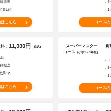
講師担当
外
定員6組
1
約はこちら
コースの
11,000円
スーパーマスター
業料：
月
（税込）
コース
（小学1～3年生）
1回
6
講師担当
外
定員8名
1
約はこちら
コースの