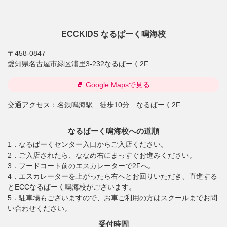
ECCKIDS なるぱーく鳴海校
〒458-0847
愛知県名古屋市緑区浦里3-232なるぱーく2F
Google Mapsで見る
交通アクセス：
名鉄鳴海駅 徒歩10分 なるぱーく2F
なるぱーく鳴海校への道順
1．なるぱーくセンター入口からご入店ください。
2．ご入店されたら、ななめ右にまっすぐお進みください。
3．フードコート前のエスカレーターで2Fへ。
4．エスカレーターを上がったら右へとお回りいただき、直進する
とECCなるぱーく鳴海校がございます。
5．駐車場もございますので、お車ご利用の方はスクールまでお問
い合わせください。
受付時間