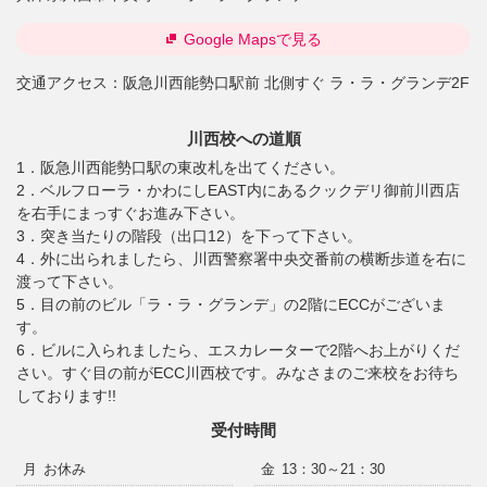
Google Mapsで見る
交通アクセス：
阪急川西能勢口駅前 北側すぐ ラ・ラ・グランデ2F
川西校への道順
1．阪急川西能勢口駅の東改札を出てください。
2．ベルフローラ・かわにしEAST内にあるクックデリ御前川西店
を右手にまっすぐお進み下さい。
3．突き当たりの階段（出口12）を下って下さい。
4．外に出られましたら、川西警察署中央交番前の横断歩道を右に
渡って下さい。
5．目の前のビル「ラ・ラ・グランデ」の2階にECCがございま
す。
6．ビルに入られましたら、エスカレーターで2階へお上がりくだ
さい。すぐ目の前がECC川西校です。みなさまのご来校をお待ち
しております!!
受付時間
月
お休み
金
13：30～21：30