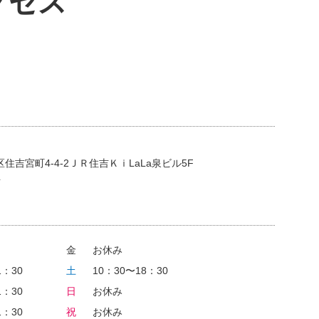
クセス
吉宮町4-4-2ＪＲ住吉ＫｉLaLa泉ビル5F
4
金
お休み
1：30
土
10：30〜18：30
1：30
日
お休み
1：30
祝
お休み