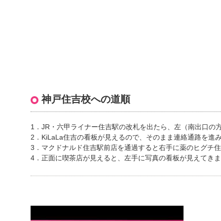
神戸住吉校への道順
1．JR・六甲ライナー住吉駅の改札を出たら、左（南出口の
2．KiLaLa住吉の看板が見えるので、そのまま連絡通路を進
3．マクドナルド住吉駅前店を通過すると右手に薬のヒグチ
4．正面に喫茶店が見えると、左手に写真の看板が見えてきま