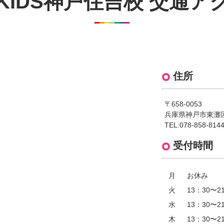
CKIDS神戸住吉校 交通ア
住所
〒658-0053
兵庫県神戸市東灘区住
TEL:078-858-814
受付時間
月
お休み
火
13：30〜2
水
13：30〜2
木
13：30〜2