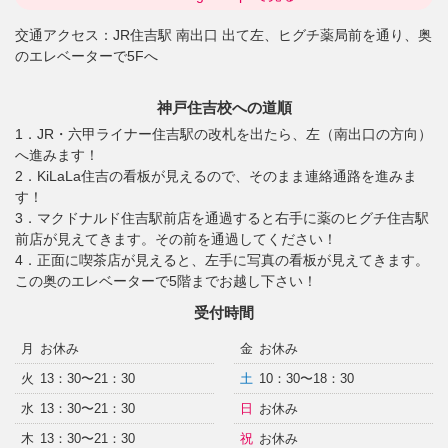
交通アクセス：
JR住吉駅 南出口 出て左、ヒグチ薬局前を通り、奥
のエレベーターで5Fへ
神戸住吉校への道順
1．JR・六甲ライナー住吉駅の改札を出たら、左（南出口の方向）
へ進みます！
2．KiLaLa住吉の看板が見えるので、そのまま連絡通路を進みま
す！
3．マクドナルド住吉駅前店を通過すると右手に薬のヒグチ住吉駅
前店が見えてきます。その前を通過してください！
4．正面に喫茶店が見えると、左手に写真の看板が見えてきます。
この奥のエレベーターで5階までお越し下さい！
受付時間
月
お休み
金
お休み
火
13：30〜21：30
土
10：30〜18：30
水
13：30〜21：30
日
お休み
木
13：30〜21：30
祝
お休み