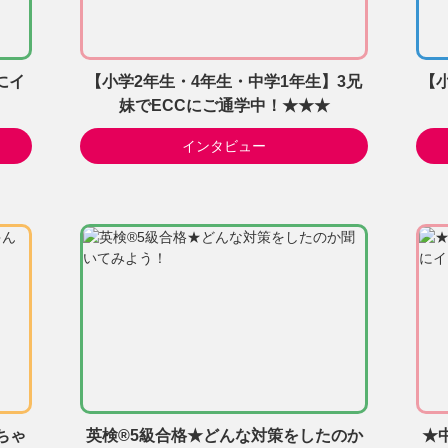
にイ
【小学2年生・4年生・中学1年生】3兄
【
妹でECCにご通学中！★★★
インタビュー
ちゃ
英検®5級合格★どんな対策をしたのか
★