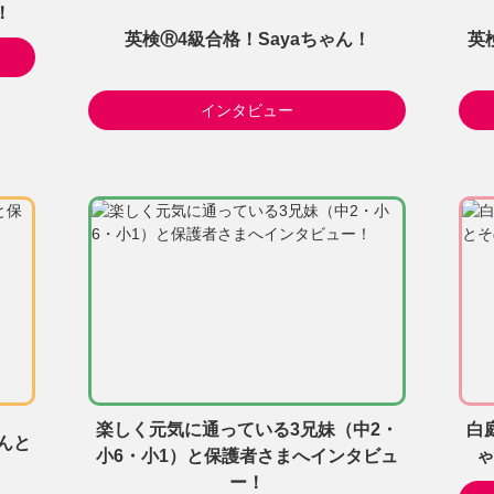
！
英検Ⓡ4級合格！Sayaちゃん！
英
インタビュー
楽しく元気に通っている3兄妹（中2・
白
んと
小6・小1）と保護者さまへインタビュ
ゃ
ー！