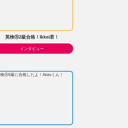
英検Ⓡ2級合格！Ikkei君！
インタビュー