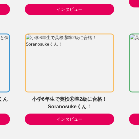
インタビュー
くん
小学6年生で英検Ⓡ準2級に合格！
Soranosukeくん！
インタビュー