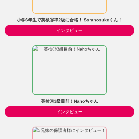
小学6年生で英検Ⓡ準2級に合格！ Soranosukeくん！
インタビュー
英検Ⓡ3級目前！Nahoちゃん
インタビュー