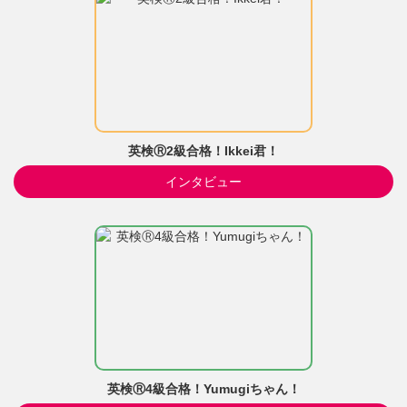
英検Ⓡ2級合格！Ikkei君！
インタビュー
英検Ⓡ4級合格！Yumugiちゃん！