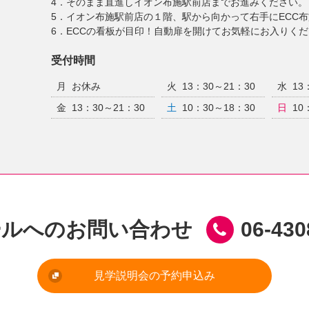
4．そのまま直進しイオン布施駅前店までお進みください。
5．イオン布施駅前店の１階、駅から向かって右手にECC
6．ECCの看板が目印！自動扉を開けてお気軽にお入りく
受付時間
月
お休み
火
13：30～21：30
水
13
金
13：30～21：30
土
10：30～18：30
日
10
ールへのお問い合わせ
06-430
見学説明会の予約申込み