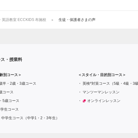
語教室 ECCKIDS 布施校
生徒・保護者さまの声
ース・授業料
齢別コース＞
＜スタイル・目的別コース＞
®
歳半・2歳・3歳コース
英検
対策コース（5級・4級・3
歳コース
マンツーマンレッスン
・5歳コース
オンラインレッスン
小学生コース
中学生コース（中学1・2・3年生）