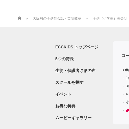
大阪府の子供英会話・英語教室
子供（小学生）英会話・英
ECCKIDS トップページ
コ
5つの特長
＜年
生徒・保護者さまの声
1
スクールを探す
3
イベント
4
お得な特典
ムービーギャラリー