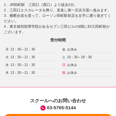
1．JR田町駅 三田口（西口）より徒歩2分。
2．三田口エスカレータを降り、直進し第一京浜方面へ進みます。
3．横断歩道を渡って、ローソン田町駅前店を左手に通り過ぎてく
ださい。
4．東京個別指導学院があるセブン三田ビルの6階にECC田町校が
ございます。
受付時間
月
13：30～21：30
金
お休み
火
13：30～21：30
土
10：30～18：30
水
13：30～21：30
日
お休み
木
13：30～21：30
祝
お休み
スクールへのお問い合わせ
03-5765-5144