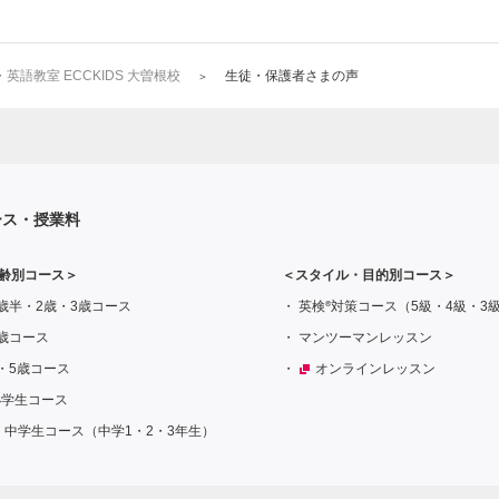
語教室 ECCKIDS 大曽根校
生徒・保護者さまの声
ース・授業料
齢別コース＞
＜スタイル・目的別コース＞
®
歳半・2歳・3歳コース
英検
対策コース（5級・4級・3
歳コース
マンツーマンレッスン
・5歳コース
オンラインレッスン
小学生コース
中学生コース（中学1・2・3年生）