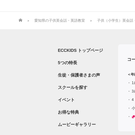
愛知県の子供英会話・英語教室
子供（小学生）英会話・英
ECCKIDS トップページ
コ
5つの特長
＜年
生徒・保護者さまの声
1
スクールを探す
3
イベント
4
お得な特典
ムービーギャラリー