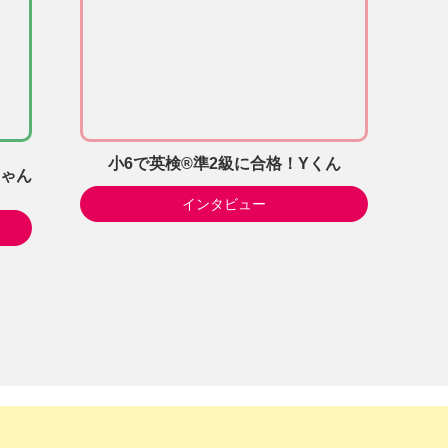
小6で英検®準2級に合格！Yくん
ちゃん
インタビュー