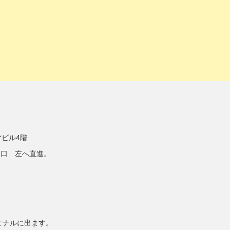
マビル4階
出口 左へ直進。
ミナルに出ます。