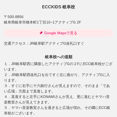
ECCKIDS 岐阜校
〒500-8856
岐阜県岐阜市橋本町1丁目10−1アクティブG 2F
Google Mapsで見る
交通アクセス：
JR岐阜駅アクティブG改札口すぐ
岐阜校への道順
１．JR岐阜駅西に隣接したアクティブGの２FにECC岐阜校がござ
います。
２．JR岐阜駅西改札口を出てすぐ左に曲がり、アクティブGに入
ります。
３．すぐに右手に十六銀行さんが見えますので、そのまま「であ
い広場」方面まで直進します。
４．直進すると左手にKONAMIさんが見え、更に進むとヤマハ音
楽教室さんが見えてきます。
５．ヤマハ音楽教室さんを過ぎると広場が現れ、その隣にECC岐
阜校がございます。