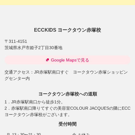
ECCKIDS ヨークタウン赤塚校
〒311-4151
茨城県水戸市姫子2丁目30番地
Google Mapsで見る
交通アクセス：
JR赤塚駅南口すぐ ヨークタウン赤塚ショッピン
グセンター内
ヨークタウン赤塚校への道順
1．JR赤塚駅南口から徒歩1分。
2．赤塚駅南口降りてすぐの美容室COLOUR JACQUESの隣にECC
ヨークタウン赤塚校がございます。
受付時間
月
13：30〜21：30
金
お休み