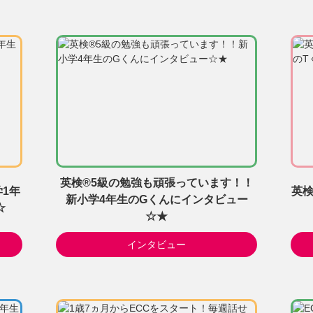
英検®5級の勉強も頑張っています！！
1年
英検
新小学4年生のGくんにインタビュー
☆
☆★
インタビュー