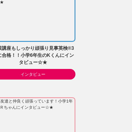
策講座もしっかり頑張り見事英検®3
に合格！！小学6年生のKくんにイン
タビュー☆★
インタビュー