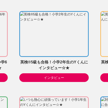
小学6
英検®5級も合格！小学2年生のYくんに
英
★
インタビュー☆★
インタビュー