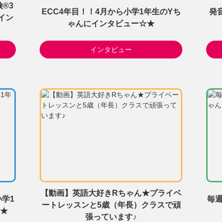
®3
ECC4年目！！4月から小学1年生のYち
発
イン
ゃんにインタビュー☆★
インタビュー
【動画】英語大好きRちゃん★プライベ
学1
毎週
ートレッスンと5歳（年長）クラスで頑
★
張っています♪