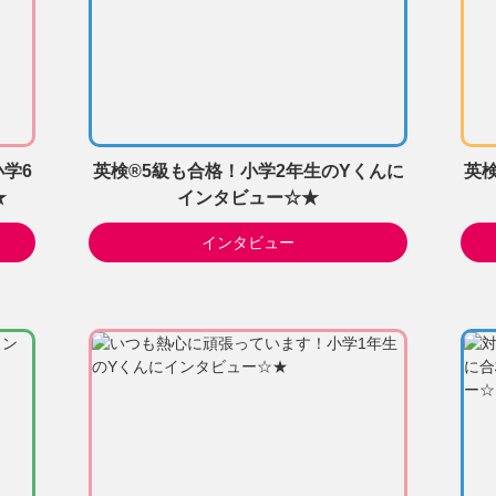
小学6
英検®5級も合格！小学2年生のYくんに
英
★
インタビュー☆★
インタビュー