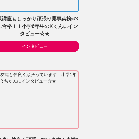
策講座もしっかり頑張り見事英検®3
に合格！！小学6年生のKくんにイン
タビュー☆★
インタビュー