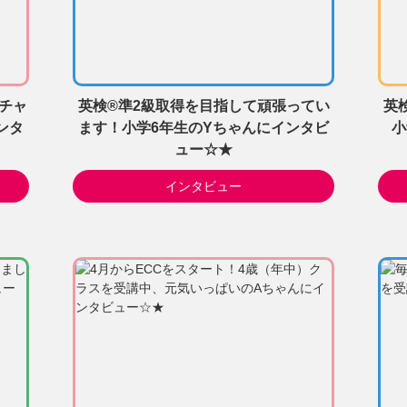
チャ
英検®準2級取得を目指して頑張ってい
英
ンタ
ます！小学6年生のYちゃんにインタビ
小
ュー☆★
インタビュー