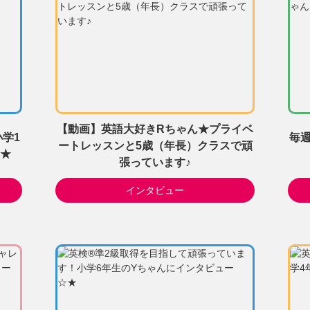
【動画】英語大好きRちゃん★プライベ
学1
毎週
ートレッスンと5歳（年長）クラスで頑
★
張っています♪
インタビュー