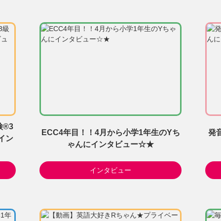
®3
ECC4年目！！4月から小学1年生のYち
発
イン
ゃんにインタビュー☆★
インタビュー