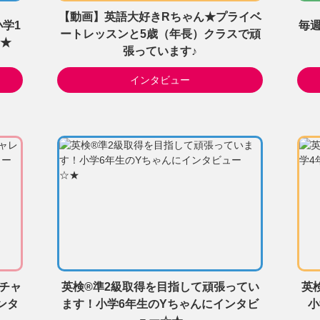
【動画】英語大好きRちゃん★プライベ
学1
毎週
ートレッスンと5歳（年長）クラスで頑
★
張っています♪
インタビュー
チャ
英検®準2級取得を目指して頑張ってい
英
ンタ
ます！小学6年生のYちゃんにインタビ
小